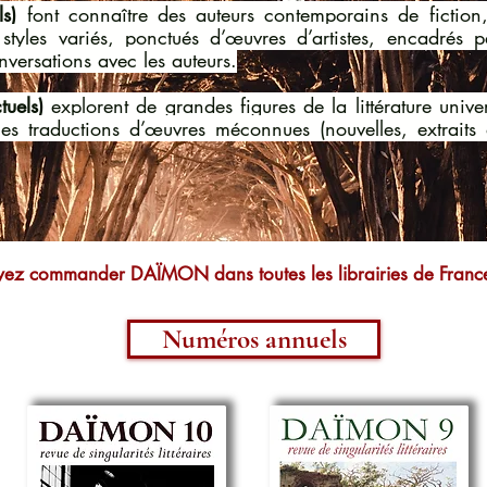
s)
font connaître des auteurs contemporains de fiction
styles variés, ponctués d’œuvres d’artistes, encadrés
ersations avec les auteurs.
ctuels)
explorent de grandes figures de la littérature univer
lles traductions d’œuvres méconnues
(nouvelles, extrait
ez commander DAÏMON dans toutes les librairies de Franc
Numéros annuels