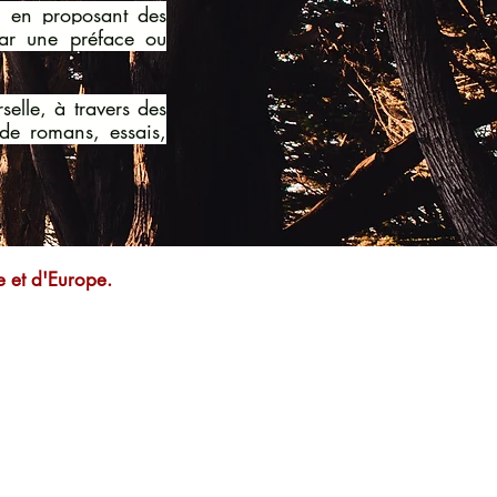
, en proposant des
 par une préface ou
selle, à travers des
s de romans, essais,
e et d'Europe.