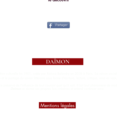
Partager
© 2018 - 2026 Daïmon
DAÏMON
tion culturelle loi 1901, créée par Raluca Belandry en 2018 à Paris. Sa raison sociale e
n et le partage du savoir
littéraire sous forme d'écriture, lecture, critique, mise en voi
 préservé de l'influence de tout courant quel qu'il soit. Il fuit tout phénomène de mod
Daïmon
se donne ses propres lois créatives et entend continuer ainsi.
Mentions légales