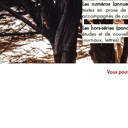
Les numéros (annuel
textes en prose de 
accompagnés de conv
​
Les hors-séries (pon
études et de nouve
journaux, lettres).
Vous pouv