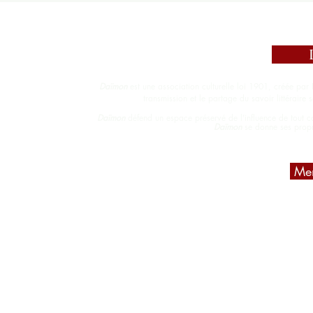
© 20
Daïmon
est une association culturelle loi 1901, créée par 
transmission et le partage du savoir
littéraire
Daïmon
défend un espace préservé de l'influence de tout co
Daïmon
se donne ses propre
Men