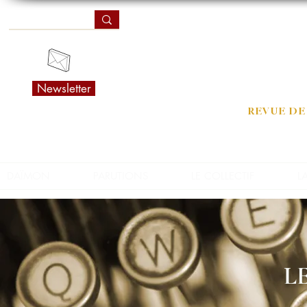
Da
Newsletter
REVUE DE
DAÏMON
PARUTIONS
LE COLLECTIF
L
L