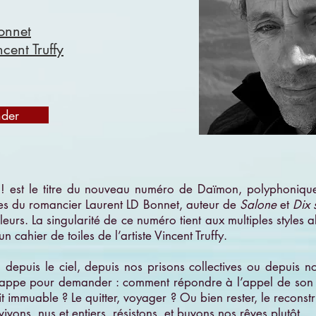
onnet
ncent Truffy
der
 est le titre du nouveau numéro de Daïmon, polyphoniqu
tes du romancier Laurent LD Bonnet, auteur de
Salone
et
Dix 
leurs. La singularité de ce numéro tient aux multiples styles 
n cahier de toiles de l’artiste Vincent Truffy.
 depuis le ciel, depuis nos prisons collectives ou depuis no
happe pour demander : comment répondre à l’appel de son 
t immuable ? Le quitter, voyager ? Ou bien rester, le reconstru
ivons, nus et entiers, résistons, et buvons nos rêves plutôt.