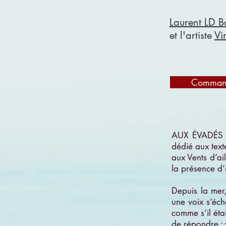
Laurent LD B
et l'artiste
Vi
Comman
AUX ÉVADÉS !
dédié aux tex
aux Vents d’ail
la présence d’u
Depuis la mer,
une voix s’éc
comme s’il étai
de répondre : v