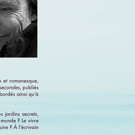
e et romanesque,
secondes
, publiés
abordés ainsi qu’à
s jardins secrets,
monde ? Le vivre
ire ? À l’écrivain