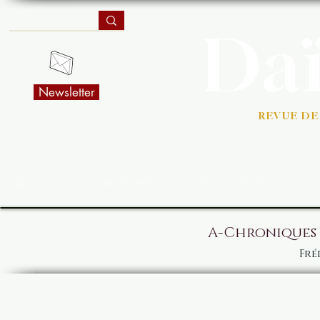
Da
Newsletter
REVUE DE
DAÏMON
PARUTIONS
LE COLLECTIF
L
A-Chroniques 
Fré