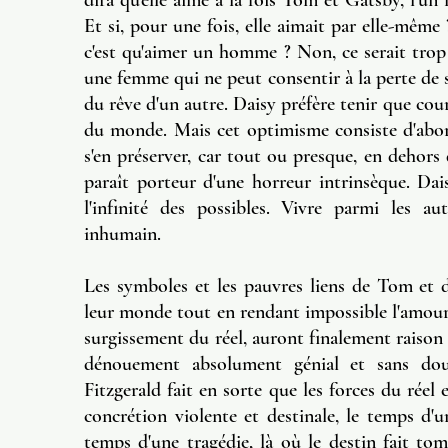
dira qu'elle aime à la fois Tom et Gatsby, l'un la
Et si, pour une fois, elle aimait par elle-même 
c'est qu'aimer un homme ? Non, ce serait trop
une femme qui ne peut consentir à la perte de s
du rêve d'un autre. Daisy préfère tenir que cour
du monde. Mais cet optimisme consiste d'abor
s'en préserver, car tout ou presque, en dehors 
paraît porteur d'une horreur intrinsèque. Dais
l'infinité des possibles. Vivre parmi les a
inhumain.
Les symboles et les pauvres liens de Tom et d
leur monde tout en rendant impossible l'amour 
surgissement du réel, auront finalement raison
dénouement absolument génial et sans dou
Fitzgerald fait en sorte que les forces du réel
concrétion violente et destinale, le temps d'u
temps d'une tragédie, là où le destin fait tom