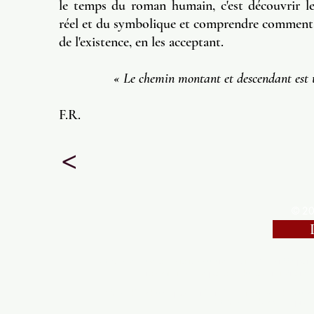
le temps du roman humain, c'est découvrir les
réel et du symbolique et comprendre comment 
de l'existence, en les acceptant.
«
Le chemin montant et descendant est
F.R.
>
© 20
Daïmon
est une association culturelle loi 1901, créée par 
transmission et le partage du savoir
littéraire
Daïmon
défend un espace préservé de l'influence de tout co
Daïmon
se donne ses propre