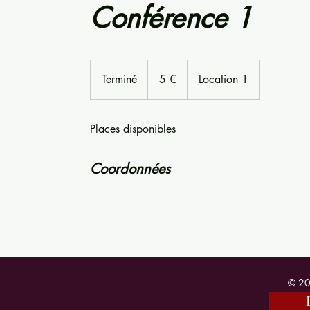
Conférence 1
5
euros
Terminé
T
5 €
Location 1
e
r
Places disponibles
m
i
n
Coordonnées
é
© 20