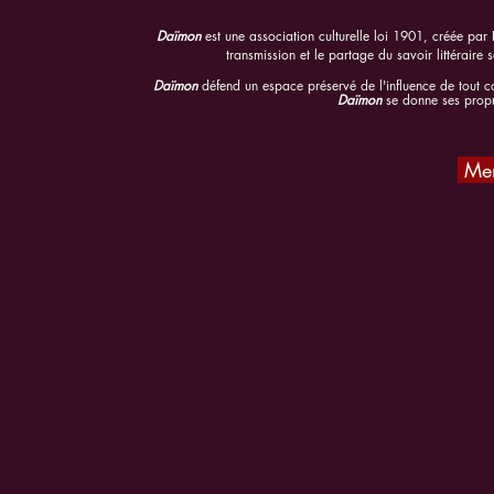
Daïmon
est une association culturelle loi 1901, créée par 
transmission et le partage du savoir
littéraire
Daïmon
défend un espace préservé de l'influence de tout co
Daïmon
se donne ses propre
Men